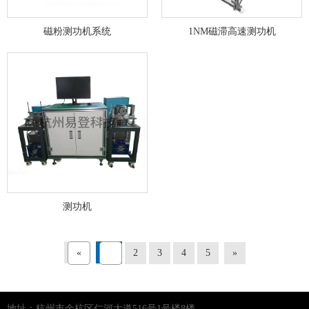
磁粉测功机系统
1NM磁滞高速测功机
测功机
«
1
2
3
4
5
»
地址：杭州市余杭区仁河大道516号1号楼8楼