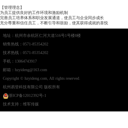
【管理理念】
为员工提供良好的工作环境和激励机制
完善员工培养体系和职业发展通道，使员工与企业同步成长
充分尊重和信任员工，不断引导和鼓励，使其获得成就的喜悦
地址：杭州市余杭区仁河大道516号1号楼8楼
销售热线：0571-85354202
技术热线：0571-85354202
手机：13064743917
邮箱：hzyideng@163.com
Copyright © hzyideng.com, All rights reserved.
杭州易登科技有限公司
版权所有
浙ICP备12012392号-1
技术支持：
维军传媒