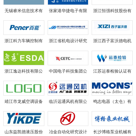
无锡睿米信息技术有
张家港华捷电子有限
浙江恒强科技股份有
限公司
公司
限公司
浙江科力车辆控制有
浙江省机电设计研究
浙江西子富沃德电机
限公司
院有限公司
有限公司
浙江逸达科技有限公
中国电子科技集团公
江苏运泰检验认证有
司
司第四十三研究所
限公司
靖江市龙威空调设备
临沂远通风机有限公
鸣志电器（太仓）有
厂
司
限公司
山东益凯德液压股份
冶金自动化研究设计
长沙博格泵业机械有