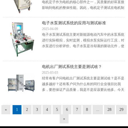
电机定子作为电机的核心部件之一，其质量的好坏直接
影响到电机的整体性能。因此，电机定子测试在电机制
造过程中起到关键性作用。电机定子测试主要包括材料
检测、尺...
电子水泵测试系统的应用与测试标准
2025-04-09
电子水泵测试系统主要对新能源电动汽车中的水泵系统
进行实际模拟，实时监测，模拟水泵实际运行工况，对
水泵进行分析评价。电子水泵是冷却液的驱动元件，使
冷却液在管路中循环起来。相较于传统的机械水泵，电
子水泵可...
电机出厂测试系统主要是测试啥？
2025-03-03
经常有客户问电机出厂测试系统主要是测试啥？是不是
越多越好？还有客户问为什么有的同行企业项目比我
多，要想保证产品质量，我是不是应该要比他多。今天
易登小编跟大家说一下：大家问该类问题，是因为很难
找到针对自...
«
1
2
3
4
5
6
7
8
...
28
29
»