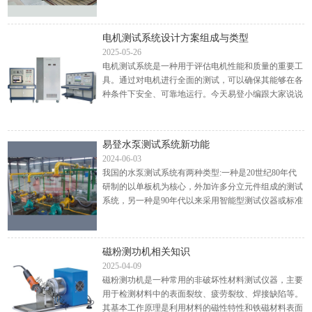
量；电量综合测量仪表检测电流、电压、频率、功率因
数等；计...
电机测试系统设计方案组成与类型
2025-05-26
电机测试系统是一种用于评估电机性能和质量的重要工
具。通过对电机进行全面的测试，可以确保其能够在各
种条件下安全、可靠地运行。今天易登小编跟大家说说
电机测试系统设计方案组成与类型是怎样？一、电机测
试系统的...
易登水泵测试系统新功能
2024-06-03
我国的水泵测试系统有两种类型:一种是20世纪80年代
研制的以单板机为核心，外加许多分立元件组成的测试
系统，另一种是90年代以来采用智能型测试仪器或标准
化仪器与计算机组成的系统。前者自动化程度不高，大
部分已经淘...
磁粉测功机相关知识
2025-04-09
磁粉测功机是一种常用的非破坏性材料测试仪器，主要
用于检测材料中的表面裂纹、疲劳裂纹、焊接缺陷等。
其基本工作原理是利用材料的磁性特性和铁磁材料表面